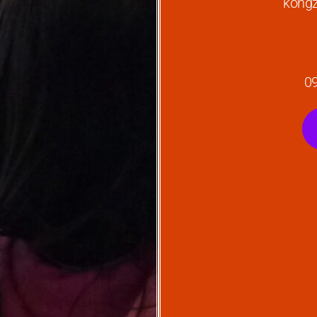
kongz
0