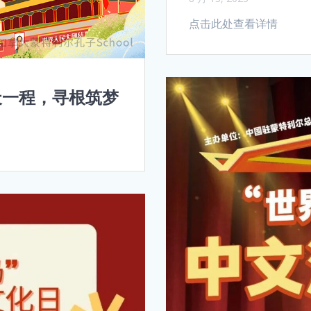
点击此处查看详情
天一程，寻根筑梦