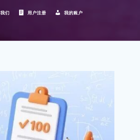
系我们
用户注册
我的账户