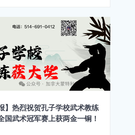
喜报】热烈祝贺孔子学校武术教练
全国武术冠军赛上获两金一铜！