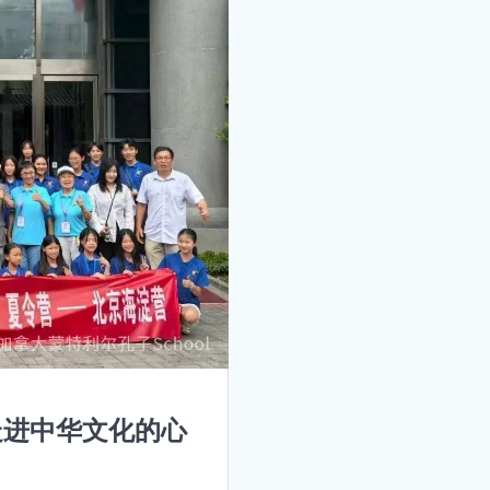
走进中华文化的心