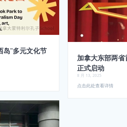
西岛”多元文化节
加拿大东部两省
正式启动
8 月 13, 2025
点击此处查看详情