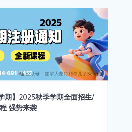
新学期】2025秋季学期全面招生/
程 强势来袭