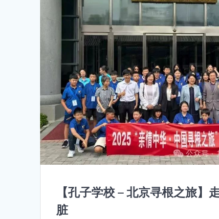
【孔子学校 – 北京寻根之旅】
脏