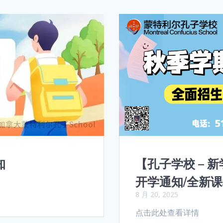
知
【孔子学校 – 
开学通知/全新课
8 月 20, 2025
点击此处查看详情