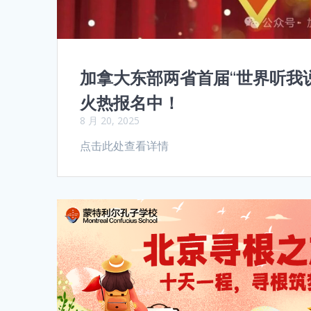
加拿大东部两省首届“世界听我
火热报名中！
8 月 20, 2025
点击此处查看详情