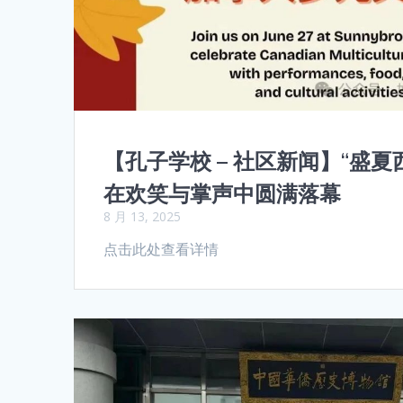
【孔子学校 – 社区新闻】“盛夏
在欢笑与掌声中圆满落幕
8 月 13, 2025
点击此处查看详情